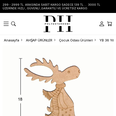
299 - 2999 TL ARASINDA SABİT KARGO SADECE 139 TL ... 3000 TL
ÜZERİNDE HIZLI , GÜVENLİ ,GARANTİLİ VE ÜCRETSİZ KARGO.
Anasayfa
AHŞAP ÜRÜNLER
Çocuk Odası Ürünleri
YB 36 Yıl