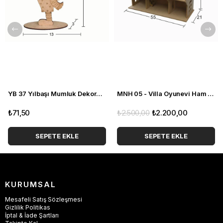
YB 37 Yılbaşı Mumluk Dekoratif Süs
MNH 05 - Villa Oyunevi Ham Ahşap Boyanabilir Ürün
₺71,50
₺2.500,00
₺2.200,00
SEPETE EKLE
SEPETE EKLE
KURUMSAL
Mesafeli Satış Sözleşmesi
Gizlilik Politikas
İptal & İade Şartları