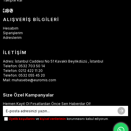
Takipte Kal
ALIŞVERİŞ BİLGİLERİ
Hesabım
Siparişlerim
Adreslerim
İLETİŞİM
Adres: İstanbul Caddesi No 51 Kavaklı Beylikdüzü , İstanbul
Telefon: 0532 703 50 14
Telefon: 0212 422 11 20
Telefon: 0532 055 45 20
Mail:
muhasebe@euromis.com
Size Özel Kampanyalar
Hemen Kayıt Ol Fırsatlardan Önce Sen Haberdar Ol!
Üyelik koşullarını
ve
kişisel verilerimin
korunmasını kabul ediyorum.