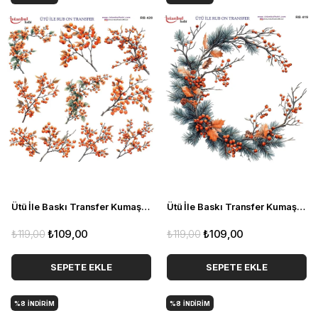
Ütü İle Baskı Transfer Kumaş Ve Ahşap Rubon 30 x 30 cm Çiçek Desenli RB 420
Ütü İle Baskı Transfer Kumaş Ve Ahşap Rubon 30 x 30 cm Çiçek Desenli RB 419
₺119,00
₺109,00
₺119,00
₺109,00
SEPETE EKLE
SEPETE EKLE
%8
İNDIRIM
%8
İNDIRIM