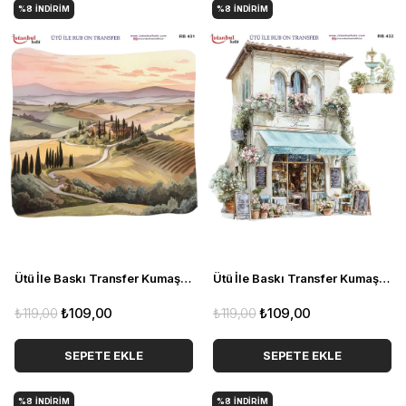
%8
İNDIRIM
%8
İNDIRIM
Ütü İle Baskı Transfer Kumaş Ve Ahşap Rubon 30 x 30 cm Toscana Manzarası RB 431
Ütü İle Baskı Transfer Kumaş Ve Ahşap Rubon 30 x 30 cm Evler Ve Manzaralar RB 432
₺119,00
₺109,00
₺119,00
₺109,00
SEPETE EKLE
SEPETE EKLE
%8
İNDIRIM
%8
İNDIRIM