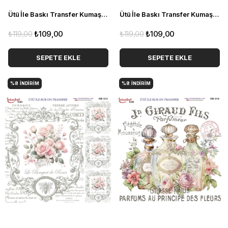
Ütü İle Baskı Transfer Kumaş Ve Ahşap Rubon 30 x 30 cm Vintage Kabak ve Yazı Detaylı RB 516
Ütü İle Baskı Transfer Kumaş Ve Ahşap Rubon 30 x 30 cm Vintage Gül ve Yazı Detaylı RB 513
₺119,00
₺109,00
₺119,00
₺109,00
SEPETE EKLE
SEPETE EKLE
%8
İNDIRIM
%8
İNDIRIM