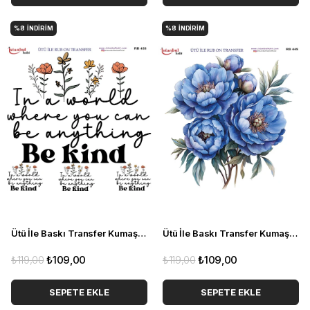
%8
İNDIRIM
%8
İNDIRIM
Ütü İle Baskı Transfer Kumaş Ve Ahşap Rubon 30 x 30 cm Yazı Detaylı RB 458
Ütü İle Baskı Transfer Kumaş Ve Ahşap Rubon 30 x 30 cm Çiçekler RB 449
₺119,00
₺109,00
₺119,00
₺109,00
SEPETE EKLE
SEPETE EKLE