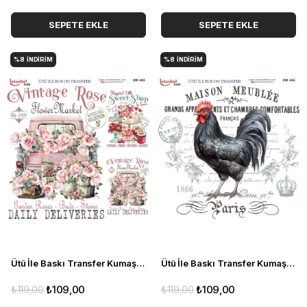
SEPETE EKLE
SEPETE EKLE
%8
İNDIRIM
%8
İNDIRIM
Ütü İle Baskı Transfer Kumaş Ve Ahşap Rubon 30 x 30 cm Vintage Çiçekler Detaylı RB 495
Ütü İle Baskı Transfer Kumaş Ve Ahşap Rubon 30 x 30 cm Horoz Detaylı RB 494
₺119,00
₺109,00
₺119,00
₺109,00