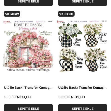
SEPETE EKLE
SEPETE EKLE
%8
İNDIRIM
%8
İNDIRIM
Ütü İle Baskı Transfer Kumaş Ve Ahşap Rubon 30 x 30 cm Çiçek Evi Detaylı RB 491
Ütü İle Baskı Transfer Kumaş Ve Ahşap Rubon 30 x 30 cm Siyah Beyaz Dama Detaylı RB 461
₺119,00
₺109,00
₺119,00
₺109,00
SEPETE EKLE
SEPETE EKLE