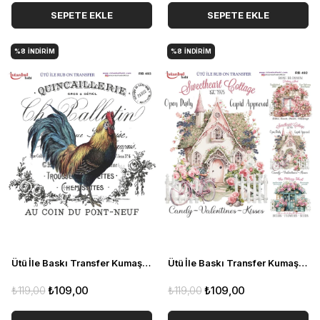
SEPETE EKLE
SEPETE EKLE
%8
İNDIRIM
%8
İNDIRIM
Ütü İle Baskı Transfer Kumaş Ve Ahşap Rubon 30 x 30 cm Horoz Detaylı RB 493
Ütü İle Baskı Transfer Kumaş Ve Ahşap Rubon 30 x 30 cm Çiçek Evi Detaylı RB 492
₺119,00
₺109,00
₺119,00
₺109,00