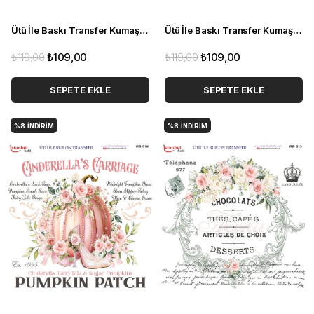
Ütü İle Baskı Transfer Kumaş Ve Ahşap Rubon 30 x 30 cm Ayıcık Detaylı RB 514
Ütü İle Baskı Transfer Kumaş Ve Ahşap Rubon 30 x 30 cm Vintage Kabak ve Yazı Detaylı RB 517
₺119,00
₺109,00
₺119,00
₺109,00
SEPETE EKLE
SEPETE EKLE
%8
İNDIRIM
%8
İNDIRIM