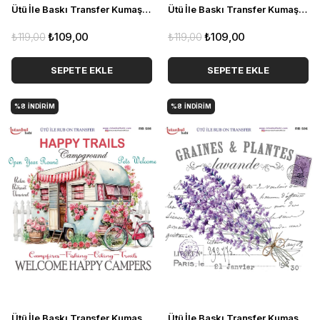
Ütü İle Baskı Transfer Kumaş Ve Ahşap Rubon 30 x 30 cm Vintage Gül Detaylı RB 512
Ütü İle Baskı Transfer Kumaş Ve Ahşap Rubon 30 x 30 cm Vintage Parfüm Detaylı RB 510
₺119,00
₺109,00
₺119,00
₺109,00
SEPETE EKLE
SEPETE EKLE
%8
İNDIRIM
%8
İNDIRIM
Ütü İle Baskı Transfer Kumaş Ve Ahşap Rubon 30 x 30 cm Vintage Karavan ve Çiçekler Detaylı RB 508
Ütü İle Baskı Transfer Kumaş Ve Ahşap Rubon 30 x 30 cm Vintage Çiçekler Detaylı RB 506