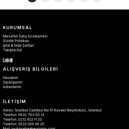
KURUMSAL
Mesafeli Satış Sözleşmesi
Gizlilik Politikas
İptal & İade Şartları
Takipte Kal
ALIŞVERİŞ BİLGİLERİ
Hesabım
Siparişlerim
Adreslerim
İLETİŞİM
Adres: İstanbul Caddesi No 51 Kavaklı Beylikdüzü , İstanbul
Telefon: 0532 703 50 14
Telefon: 0212 422 11 20
Telefon: 0532 055 45 20
Mail:
muhasebe@euromis.com