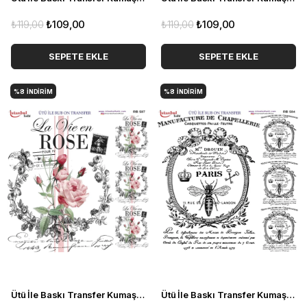
₺119,00
₺109,00
₺119,00
₺109,00
SEPETE EKLE
SEPETE EKLE
%8
İNDIRIM
%8
İNDIRIM
Ütü İle Baskı Transfer Kumaş Ve Ahşap Rubon 30 x 30 cm Vintage Çiçekler Detaylı RB 507
Ütü İle Baskı Transfer Kumaş Ve Ahşap Rubon 30 x 30 cm Yazı Detaylı RB 504