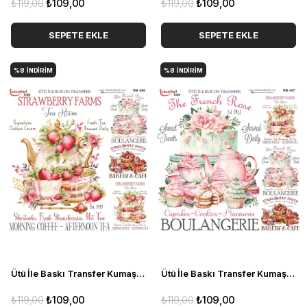
₺119,00
₺109,00
₺119,00
₺109,00
SEPETE EKLE
SEPETE EKLE
%8
İNDIRIM
%8
İNDIRIM
Ütü İle Baskı Transfer Kumaş Ve Ahşap Rubon 30 x 30 cm Vintage Çiçekler Detaylı RB 498
Ütü İle Baskı Transfer Kumaş Ve Ahşap Rubon 30 x 30 cm Vintage Çiçekler Detaylı RB 497
₺119,00
₺109,00
₺119,00
₺109,00