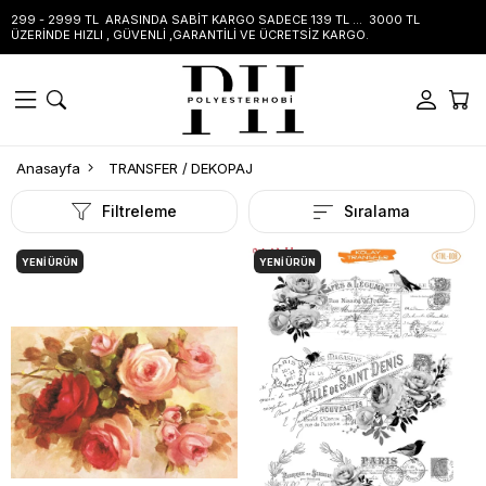
299 - 2999 TL ARASINDA SABİT KARGO SADECE 139 TL ... 3000 TL
ÜZERİNDE HIZLI , GÜVENLİ ,GARANTİLİ VE ÜCRETSİZ KARGO.
Anasayfa
TRANSFER / DEKOPAJ
Filtreleme
Sıralama
YENI ÜRÜN
YENI ÜRÜN