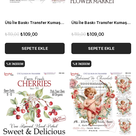
Ütü İle Baskı Transfer Kumaş Ve Ahşap Rubon 30 x 30 cm Vintage Kedi Detaylı RB 524
Ütü İle Baskı Transfer Kumaş Ve Ahşap Rubon 30 x 30 cm Vintage Gül Detaylı RB 521
₺119,00
₺109,00
₺119,00
₺109,00
SEPETE EKLE
SEPETE EKLE
%8
İNDIRIM
%8
İNDIRIM