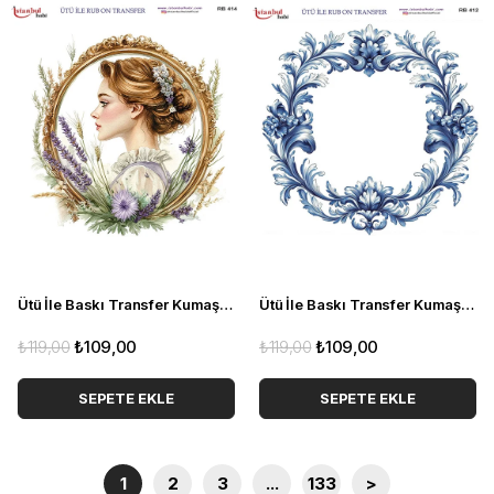
Ütü İle Baskı Transfer Kumaş Ve Ahşap Rubon 30 x 30 cm Kadın Portre RB 414
Ütü İle Baskı Transfer Kumaş Ve Ahşap Rubon 30 x 30 cm Çiçek Desenli RB 412
₺119,00
₺109,00
₺119,00
₺109,00
SEPETE EKLE
SEPETE EKLE
1
2
3
...
133
>