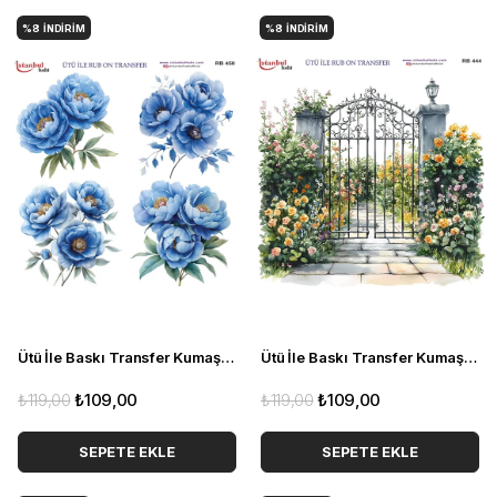
%8
İNDIRIM
%8
İNDIRIM
Ütü İle Baskı Transfer Kumaş Ve Ahşap Rubon 30 x 30 cm Çiçekler RB 450
Ütü İle Baskı Transfer Kumaş Ve Ahşap Rubon 30 x 30 cm Evler Ve Manzaralar RB 444
₺119,00
₺109,00
₺119,00
₺109,00
SEPETE EKLE
SEPETE EKLE