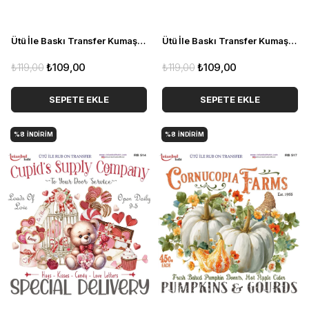
Ütü İle Baskı Transfer Kumaş Ve Ahşap Rubon 30 x 30 cm Kiraz Detaylı RB 520
Ütü İle Baskı Transfer Kumaş Ve Ahşap Rubon 30 x 30 cm Melek Detaylı RB 519
₺119,00
₺109,00
₺119,00
₺109,00
SEPETE EKLE
SEPETE EKLE
%8
İNDIRIM
%8
İNDIRIM