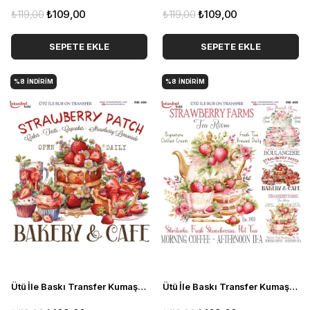
₺119,00
₺109,00
₺119,00
₺109,00
SEPETE EKLE
SEPETE EKLE
%8
İNDIRIM
%8
İNDIRIM
Ütü İle Baskı Transfer Kumaş Ve Ahşap Rubon 30 x 30 cm Çilekli Pasta Detaylı RB 499
Ütü İle Baskı Transfer Kumaş Ve Ahşap Rubon 30 x 30 cm Vintage Çiçekler Detaylı RB 500