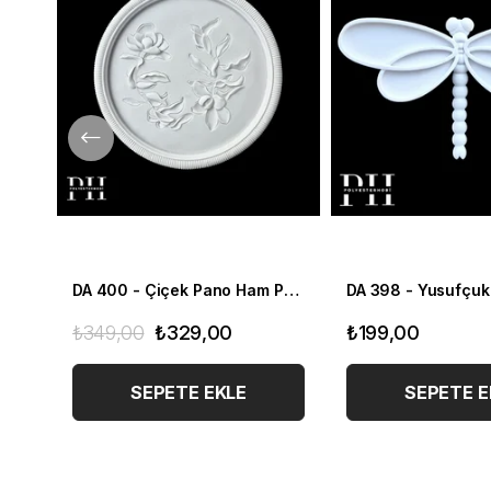
DA 400 - Çiçek Pano Ham Polyester Dekoratif Asılabilir Duvar Obje
DA 398 - Yusufçuk Ham Polyester Dekoratif Asılabilir Duvar Obje
₺199,00
₺369,00
SEPETE EKLE
SEPETE E
YENI ÜRÜN
1000₺ ye %50
%33
FIRSAT ÜRÜNÜ
İNDIRIM