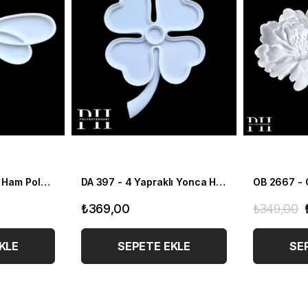
DA 397 - 4 Yapraklı Yonca Ham Polyester Dekoratif Asılabilir Duvar Obje
OB 2667 - Gül Çiçek Detaylı Duvar Tabak/ Sunumluk Ham Polyester Dekoratif Obje
₺349,00
₺249,00
₺599,00
KLE
SEPETE EKLE
SE
%24
İNDIRIM
%40
İNDIR