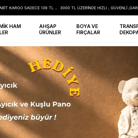
BİT KARGO SADECE 139 TL ... 3000 TL ÜZERİNDE HIZLI , GÜVENLİ ,GA
MİK HAM
AHŞAP
BOYA VE
TRANSF
LER
ÜRÜNLER
FIRÇALAR
DEKOP