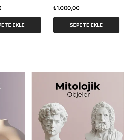
0
₺1.750,00
₺3
PETE EKLE
SEPETE EKLE