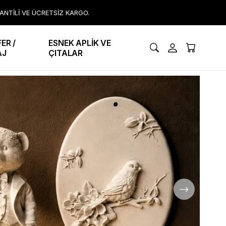
RANTİLİ VE ÜCRETSİZ KARGO.
ER /
ESNEK APLİK VE
AJ
ÇITALAR