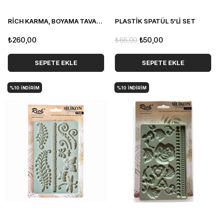
RİCH KARMA, BOYAMA TAVALI RULO SET
PLASTİK SPATÜL 5'Lİ SET
₺260,00
₺66,00
₺50,00
SEPETE EKLE
SEPETE EKLE
%10
İNDIRIM
%10
İNDIRIM