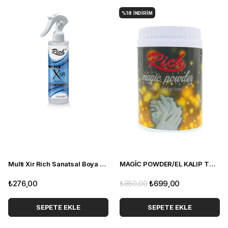
%18
İNDIRIM
Multi Xir Rich Sanatsal Boya Temizleyici
MAGİC POWDER/EL KALIP TOZU
₺276,00
₺850,00
₺699,00
SEPETE EKLE
SEPETE EKLE