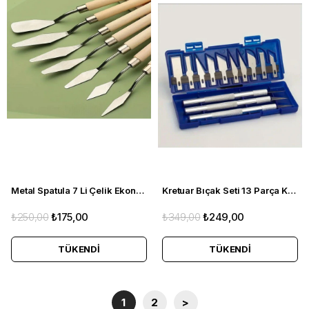
Metal Spatula 7 Li Çelik Ekonomik Set
Kretuar Bıçak Seti 13 Parça Kutulu Oyma Bıçak
₺250,00
₺175,00
₺349,00
₺249,00
TÜKENDI
TÜKENDI
1
2
>