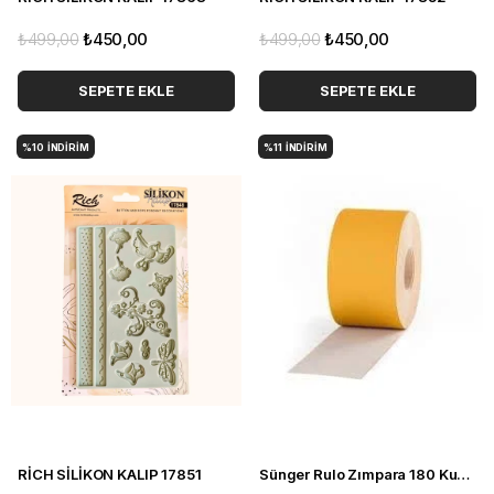
₺499,00
₺450,00
₺499,00
₺450,00
SEPETE EKLE
SEPETE EKLE
%10
İNDIRIM
%11
İNDIRIM
RİCH SİLİKON KALIP 17851
Sünger Rulo Zımpara 180 Kum 20 cm