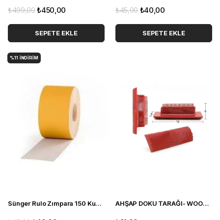
₺499,00
₺450,00
₺45,00
₺40,00
SEPETE EKLE
SEPETE EKLE
%11
İNDIRIM
Sünger Rulo Zımpara 150 Kum 20 cm
AHŞAP DOKU TARAĞI- WOOD GRANİER 15 CM