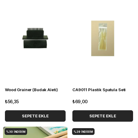
Wood Grainer (Budak Aleti)
CA9011 Plastik Spatula Seti
₺56,35
₺69,00
SEPETE EKLE
SEPETE EKLE
%30
İNDIRIM
%29
İNDIRIM