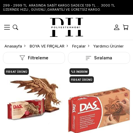
299 - 2999 TL ARASINDA SABİT KARGO SADECE 139 TL ... 3000 TL
ÜZERİNDE HIZLI , GÜVENLİ ,GARANTİLİ VE ÜCRETSİZ KARGO.
Anasayfa
BOYA VE FIRÇALAR
Fırçalar
Yardımcı Ürünler
Filtreleme
Sıralama
FIRSAT ÜRÜNÜ
%5
İNDIRIM
FIRSAT ÜRÜNÜ