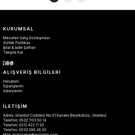
KURUMSAL
Mesafeli Satış Sözleşmesi
Gizlilik Politikas
İptal & İade Şartları
Takipte Kal
ALIŞVERİŞ BİLGİLERİ
Hesabım
Siparişlerim
Adreslerim
İLETİŞİM
Adres: İstanbul Caddesi No 51 Kavaklı Beylikdüzü , İstanbul
Telefon: 0532 703 50 14
Telefon: 0212 422 11 20
Telefon: 0532 055 45 20
Mail:
muhasebe@euromis.com