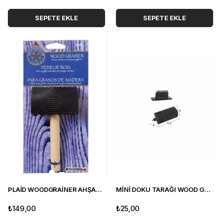
SEPETE EKLE
SEPETE EKLE
PLAİD WOODGRAİNER AHŞAP BUDAK ALETİ
MİNİ DOKU TARAĞI WOOD GRANİER
₺149,00
₺25,00