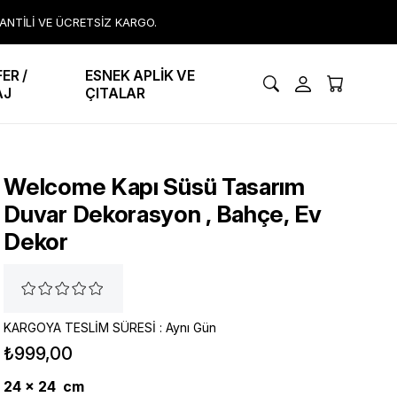
RANTİLİ VE ÜCRETSİZ KARGO.
ER /
ESNEK APLİK VE
AJ
ÇITALAR
Welcome Kapı Süsü Tasarım
Duvar Dekorasyon , Bahçe, Ev
Dekor
KARGOYA TESLİM SÜRESİ
:
Aynı Gün
₺999,00
24 x 24 cm