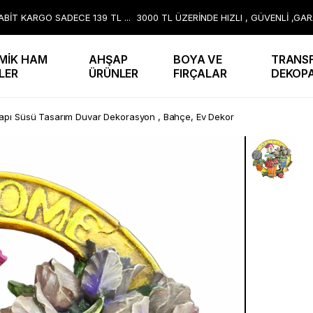
BİT KARGO SADECE 139 TL ... 3000 TL ÜZERİNDE HIZLI , GÜVENLİ ,GA
MİK HAM
AHŞAP
BOYA VE
TRANSF
LER
ÜRÜNLER
FIRÇALAR
DEKOP
pı Süsü Tasarım Duvar Dekorasyon , Bahçe, Ev Dekor