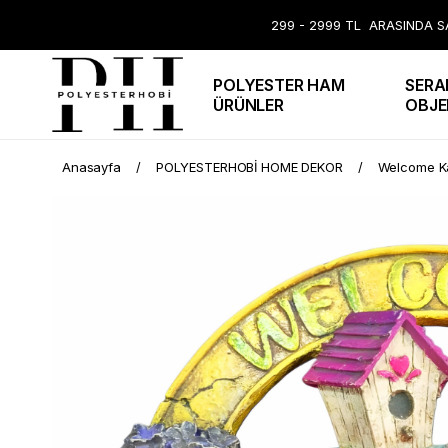
299 - 2999 TL ARASINDA SA
POLYESTER HAM
SERA
ÜRÜNLER
OBJE
Anasayfa
POLYESTERHOBİ HOME DEKOR
Welcome Ka