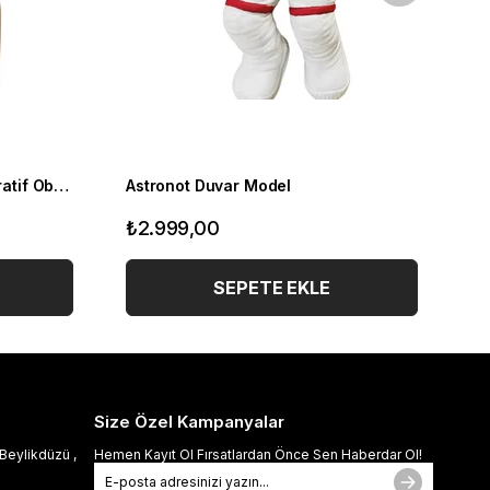
Mercan Dalgalı Heykel Dekoratif Obje , Lacivert
Astronot Duvar Model
₺2.999,00
₺
SEPETE EKLE
Size Özel Kampanyalar
Beylikdüzü ,
Hemen Kayıt Ol Fırsatlardan Önce Sen Haberdar Ol!