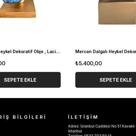
Mercan Heykel Dekoratif Obje , Lacivert
00
₺5.400,00
SEPETE EKLE
SEPETE EKLE
RİŞ BİLGİLERİ
İLETİŞİM
Adres: İstanbul Caddesi No 51 Kavaklı 
İstanbul
Telefon: 0532 703 50 14