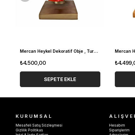
Mercan Heykel Dekoratif Obje , Turuncu
₺4.500,00
₺4.499,
SEPETE EKLE
KURUMSAL
ALIŞVE
Mesafeli Satış Sözleşmesi
Hesabım
Gizlilik Politikas
Siparişlerim
İptal & İade Şartları
Adreslerim