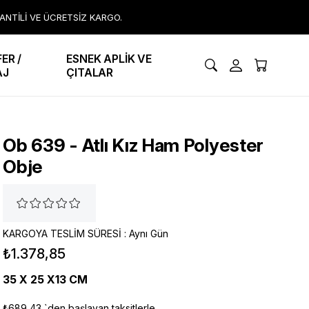
RANTİLİ VE ÜCRETSİZ KARGO.
ER /
ESNEK APLİK VE
AJ
ÇITALAR
Ob 639 - Atlı Kız Ham Polyester
Obje
KARGOYA TESLİM SÜRESİ
:
Aynı Gün
₺1.378,85
35 X 25 X13 CM
₺689,43
`den başlayan taksitlerle