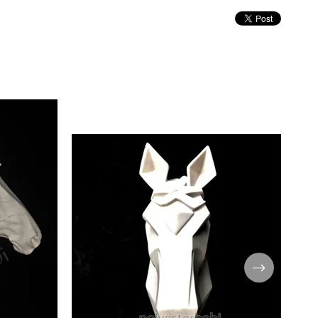
şıklık katarken, özgün tasarımlarıyla
dikkatleri üzerinize çekiyor.
Mimari projelerde kullanılabilecek çeşitli
tasarımlarımız, mekanlarınıza özgü bir
estetik ve fonksiyonellik sunuyor.
Modern mimari anlayışıyla uyumlu
tasarımlarımız, projelerinizi çağdaş bir
görünüme kavuştururken, klasik ve
vintage tarzdaki seçeneklerimiz ise
geleneksel atmosferi yansıtıyor.
Aydınlatma ürünleri koleksiyonumuz,
odalarınıza sıcaklık ve atmosfer
katmanın mükemmel bir yolunu sunuyor.
Modern ve şık tasarımlarımız,
mekanlarınıza çağdaş bir aydınlatma
çözümü sağlarken, klasik ve vintage
tarzdaki ürünlerimiz ise nostaljik bir
atmosfer oluşturuyor.