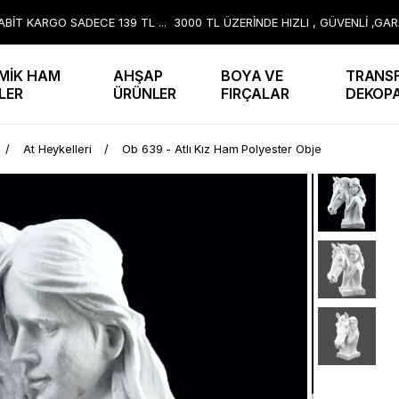
BİT KARGO SADECE 139 TL ... 3000 TL ÜZERİNDE HIZLI , GÜVENLİ ,GA
MİK HAM
AHŞAP
BOYA VE
TRANSF
LER
ÜRÜNLER
FIRÇALAR
DEKOP
At Heykelleri
Ob 639 - Atlı Kız Ham Polyester Obje