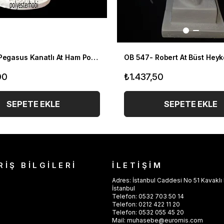
OB 187 - Pegasus Kanatlı At Ham Polyester Obje
00
₺1.437,50
SEPETE EKLE
SEPETE EKLE
RİŞ BİLGİLERİ
İLETİŞİM
Adres: İstanbul Caddesi No 51 Kavaklı 
İstanbul
Telefon: 0532 703 50 14
Telefon: 0212 422 11 20
Telefon: 0532 055 45 20
Mail:
muhasebe@euromis.com