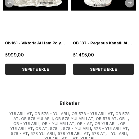
Ob 161 - Viktoria At Ham Polyester Obje
OB 187 - Pegasus Kanatlı At Ham Polyester Obje
₺999,00
₺1.495,00
SEPETE EKLE
SEPETE EKLE
Etiketler
YULARLI AT
OB 578 - YULARLI
OB 578 - YULARLI AT
OB 578
,
,
,
- AT
OB 578 YULARLI
OB 578 YULARLI AT
OB 578 AT
OB -
,
,
,
,
,
OB - YULARLI
OB - YULARLI AT
OB - AT
OB YULARLI
OB
,
,
,
,
YULARLI AT
OB AT
578 -
578 - YULARLI
578 - YULARLI AT
,
,
,
,
,
578 - AT
578 YULARLI
578 YULARLI AT
578 AT
- YULARLI
,
,
,
,
,
- YULARLI AT
- AT
YULARLI
,
,
,