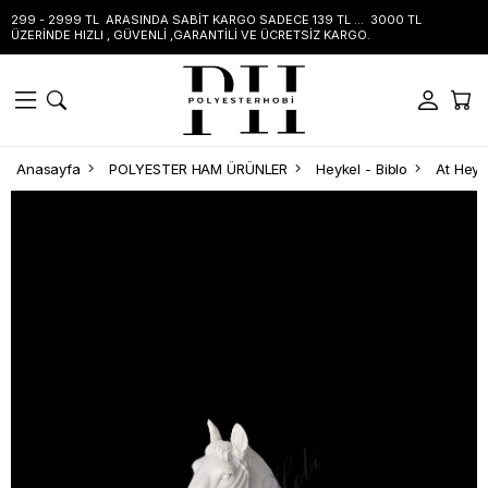
299 - 2999 TL ARASINDA SABİT KARGO SADECE 139 TL ... 3000 TL
ÜZERİNDE HIZLI , GÜVENLİ ,GARANTİLİ VE ÜCRETSİZ KARGO.
Anasayfa
POLYESTER HAM ÜRÜNLER
Heykel - Biblo
At Heyke