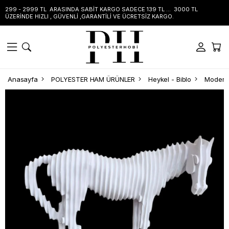
299 - 2999 TL ARASINDA SABİT KARGO SADECE 139 TL ... 3000 TL
ÜZERİNDE HIZLI , GÜVENLİ ,GARANTİLİ VE ÜCRETSİZ KARGO.
Anasayfa
POLYESTER HAM ÜRÜNLER
Heykel - Biblo
Modern,