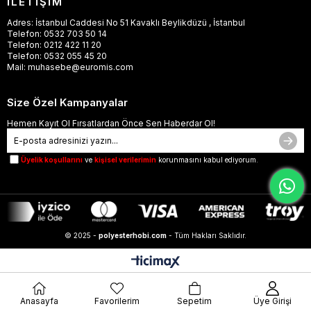
İLETİŞİM
Adres: İstanbul Caddesi No 51 Kavaklı Beylikdüzü , İstanbul
Telefon: 0532 703 50 14
Telefon: 0212 422 11 20
Telefon: 0532 055 45 20
Mail:
muhasebe@euromis.com
Size Özel Kampanyalar
Hemen Kayıt Ol Fırsatlardan Önce Sen Haberdar Ol!
Üyelik koşullarını
ve
kişisel verilerimin
korunmasını kabul ediyorum.
© 2025 -
polyesterhobi.com
- Tüm Hakları Saklıdır.
Anasayfa
Favorilerim
Sepetim
Üye Girişi