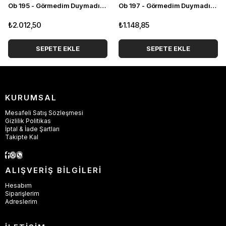
Ob 195 - Görmedim Duymadım Bilmiyorum 1 Ham Polyester Obje
Ob 197 - Görmedim Duymadım Bilmiyorum Maske 2 Ham Polyester Obje
₺2.012,50
₺1.148,85
SEPETE EKLE
SEPETE EKLE
KURUMSAL
Mesafeli Satış Sözleşmesi
Gizlilik Politikas
İptal & İade Şartları
Takipte Kal
ALIŞVERİŞ BİLGİLERİ
Hesabım
Siparişlerim
Adreslerim