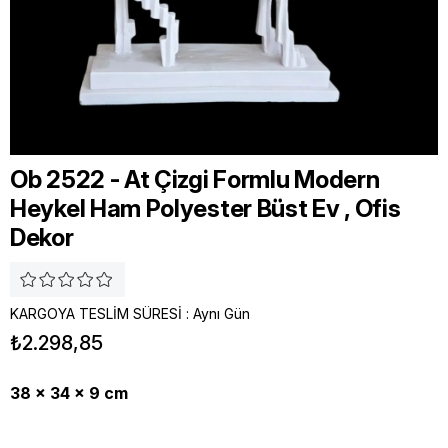
Ob 2522 - At Çizgi Formlu Modern
Heykel Ham Polyester Büst Ev , Ofis
Dekor
KARGOYA TESLİM SÜRESİ
:
Aynı Gün
₺2.298,85
38 x 34 x 9 cm