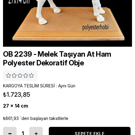
OB 2239 - Melek Taşıyan At Ham
Polyester Dekoratif Obje
KARGOYA TESLİM SÜRESİ
:
Aynı Gün
₺1.723,85
27 x 14 cm
₺861,93
`den başlayan taksitlerle