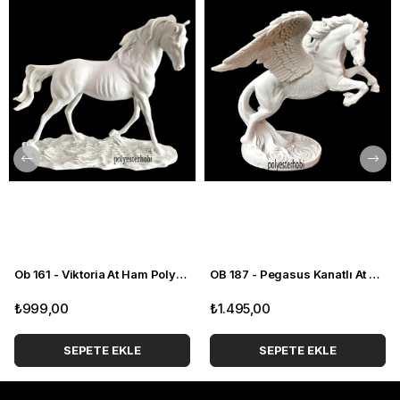
PolyesterHobi'nin geniş ürün yelpazesi ile tanışmak ve
kendinizi özel tasarımlarımızla ifade etmek için
www.polyesterhobi.com'u ziyaret edin. Yaşam alanlarınızı
yeniden keşfedin, tarzınızı ortaya koyun ve PolyesterHobi'nin
estetik dünyasında kendinize özgü bir yer bulun.
Ob 161 - Viktoria At Ham Polyester Obje
OB 187 - Pegasus Kanatlı At Ham Polyester Obje
₺999,00
₺1.495,00
SEPETE EKLE
SEPETE EKLE