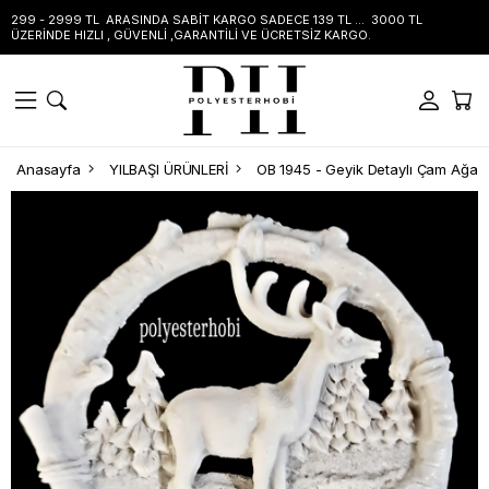
299 - 2999 TL ARASINDA SABİT KARGO SADECE 139 TL ... 3000 TL
ÜZERİNDE HIZLI , GÜVENLİ ,GARANTİLİ VE ÜCRETSİZ KARGO.
Anasayfa
YILBAŞI ÜRÜNLERİ