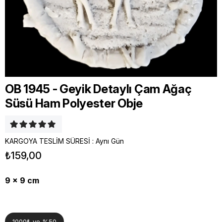
OB 1945 - Geyik Detaylı Çam Ağaç
Süsü Ham Polyester Obje
KARGOYA TESLİM SÜRESİ
:
Aynı Gün
₺159,00
9 x 9 cm
1000₺ ye %50