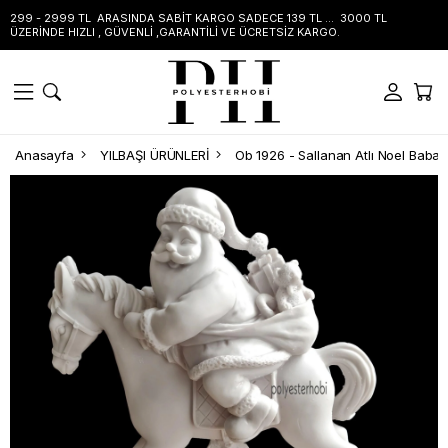
299 - 2999 TL ARASINDA SABİT KARGO SADECE 139 TL ... 3000 TL
ÜZERİNDE HIZLI , GÜVENLİ ,GARANTİLİ VE ÜCRETSİZ KARGO.
Anasayfa
YILBAŞI ÜRÜNLERİ
Ob 1926 - Sallanan Atlı Noel Baba