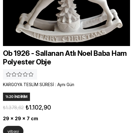
Ob 1926 - Sallanan Atlı Noel Baba Ham
Polyester Obje
KARGOYA TESLİM SÜRESİ
:
Aynı Gün
%
20
İNDIRIM
₺1.102,90
₺1.378,62
29 x 29 x 7 cm
yilbasi