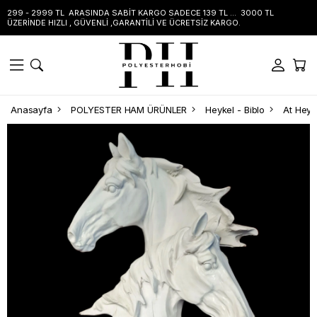
299 - 2999 TL ARASINDA SABİT KARGO SADECE 139 TL ... 3000 TL
ÜZERİNDE HIZLI , GÜVENLİ ,GARANTİLİ VE ÜCRETSİZ KARGO.
Anasayfa
POLYESTER HAM ÜRÜNLER
Heykel - Biblo
At Heyke