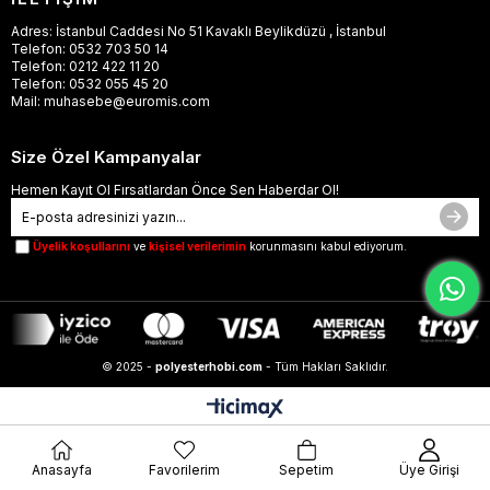
Adres: İstanbul Caddesi No 51 Kavaklı Beylikdüzü , İstanbul
Telefon: 0532 703 50 14
Telefon: 0212 422 11 20
Telefon: 0532 055 45 20
Mail:
muhasebe@euromis.com
Size Özel Kampanyalar
Hemen Kayıt Ol Fırsatlardan Önce Sen Haberdar Ol!
Üyelik koşullarını
ve
kişisel verilerimin
korunmasını kabul ediyorum.
© 2025 -
polyesterhobi.com
- Tüm Hakları Saklıdır.
Anasayfa
Favorilerim
Sepetim
Üye Girişi