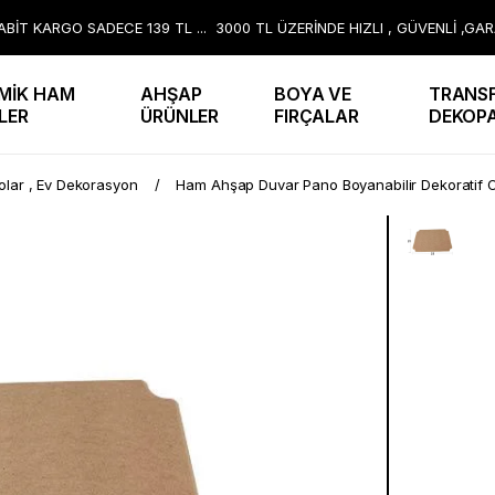
BİT KARGO SADECE 139 TL ... 3000 TL ÜZERİNDE HIZLI , GÜVENLİ ,GA
MİK HAM
AHŞAP
BOYA VE
TRANSF
LER
ÜRÜNLER
FIRÇALAR
DEKOP
lar , Ev Dekorasyon
Ham Ahşap Duvar Pano Boyanabilir Dekoratif 