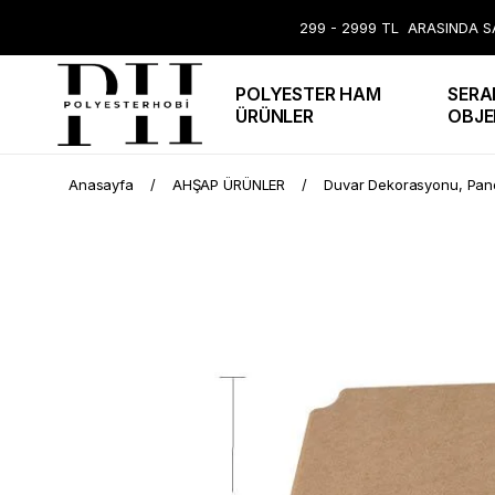
299 - 2999 TL ARASINDA SA
POLYESTER HAM
SERA
ÜRÜNLER
OBJE
Anasayfa
AHŞAP ÜRÜNLER
Duvar Dekorasyonu, Pano