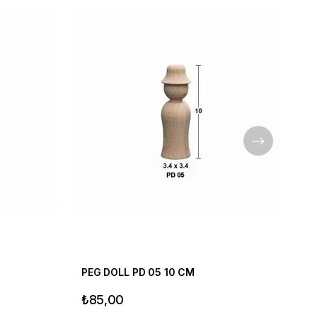
PEG DOLL PD 05 10 CM
₺85,00
₺