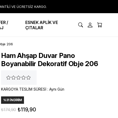
RANTİLİ VE ÜCRETSİZ KARGO.
ER /
ESNEK APLİK VE
AJ
ÇITALAR
Obje 206
Ham Ahşap Duvar Pano
Boyanabilir Dekoratif Obje 206
KARGOYA TESLİM SÜRESİ
:
Aynı Gün
%
31
İNDIRIM
₺119,90
₺174,90