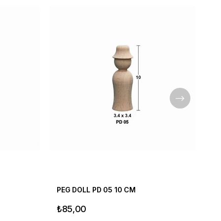
PEG DOLL PD 05 10 CM
₺85,00
₺