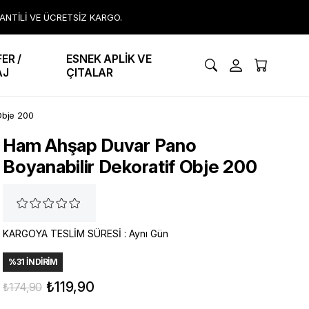
RANTİLİ VE ÜCRETSİZ KARGO.
ER /
ESNEK APLİK VE
AJ
ÇITALAR
Obje 200
Ham Ahşap Duvar Pano
Boyanabilir Dekoratif Obje 200
KARGOYA TESLİM SÜRESİ
:
Aynı Gün
%
31
İNDIRIM
₺119,90
₺174,90