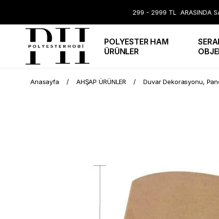
299 - 2999 TL ARASINDA SA
POLYESTER HAM
SERA
ÜRÜNLER
OBJE
Anasayfa
AHŞAP ÜRÜNLER
Duvar Dekorasyonu, Pano