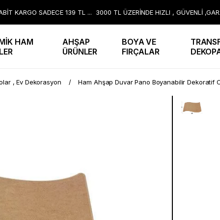
BİT KARGO SADECE 139 TL ... 3000 TL ÜZERİNDE HIZLI , GÜVENLİ ,GA
MİK HAM
AHŞAP
BOYA VE
TRANSF
LER
ÜRÜNLER
FIRÇALAR
DEKOP
lar , Ev Dekorasyon
Ham Ahşap Duvar Pano Boyanabilir Dekoratif 